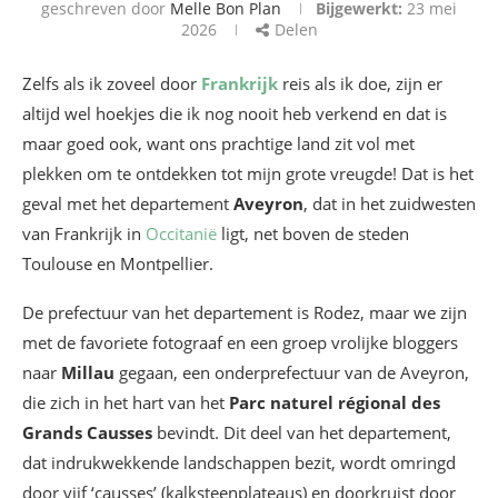
geschreven door
Melle Bon Plan
Bijgewerkt:
23 mei
2026
Delen
Zelfs als ik zoveel door
Frankrijk
reis als ik doe, zijn er
altijd wel hoekjes die ik nog nooit heb verkend en dat is
maar goed ook, want ons prachtige land zit vol met
plekken om te ontdekken tot mijn grote vreugde! Dat is het
geval met het departement
Aveyron
, dat in het zuidwesten
van Frankrijk in
Occitanië
ligt, net boven de steden
Toulouse en Montpellier.
De prefectuur van het departement is Rodez, maar we zijn
met de favoriete fotograaf en een groep vrolijke bloggers
naar
Millau
gegaan, een onderprefectuur van de Aveyron,
die zich in het hart van het
Parc naturel régional des
Grands Causses
bevindt. Dit deel van het departement,
dat indrukwekkende landschappen bezit, wordt omringd
door vijf ‘causses’ (kalksteenplateaus) en doorkruist door