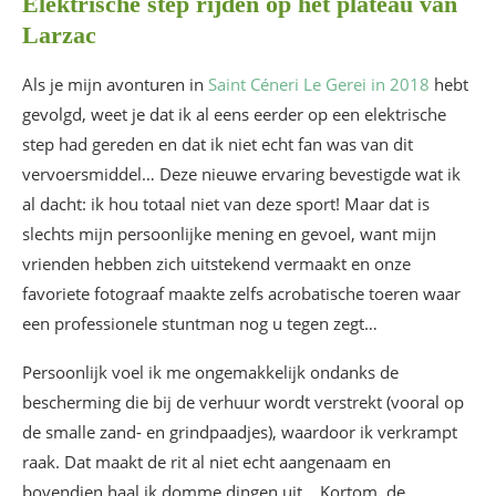
Elektrische step rijden op het plateau van
Larzac
Als je mijn avonturen in
Saint Céneri Le Gerei in 2018
hebt
gevolgd, weet je dat ik al eens eerder op een elektrische
step had gereden en dat ik niet echt fan was van dit
vervoersmiddel… Deze nieuwe ervaring bevestigde wat ik
al dacht: ik hou totaal niet van deze sport! Maar dat is
slechts mijn persoonlijke mening en gevoel, want mijn
vrienden hebben zich uitstekend vermaakt en onze
favoriete fotograaf maakte zelfs acrobatische toeren waar
een professionele stuntman nog u tegen zegt…
Persoonlijk voel ik me ongemakkelijk ondanks de
bescherming die bij de verhuur wordt verstrekt (vooral op
de smalle zand- en grindpaadjes), waardoor ik verkrampt
raak. Dat maakt de rit al niet echt aangenaam en
bovendien haal ik domme dingen uit… Kortom, de