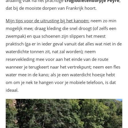
afdaling vlak na het prachtige
troglodietendorpje Peyre
,
dat bij de mooiste dorpen van Frankrijk hoort.
Mijn tips voor de uitrusting bij het kanoën:
neem zo min
mogelijk mee; draag kleding die snel droogt (of zelfs een
zwempak) en qua schoenen zijn slippers het meest
praktisch (ga er in ieder geval vanuit dat alles wat niet in de
waterdichte tonnen zit, nat zal worden); neem
reservekleding mee voor aan het einde van de route
wanneer je terugkeert naar het vertrekpunt; neem een fles
water mee in de kano; als je een waterdicht hoesje hebt
om om je nek te hangen voor je mobiele telefoon, is dat
ideaal.