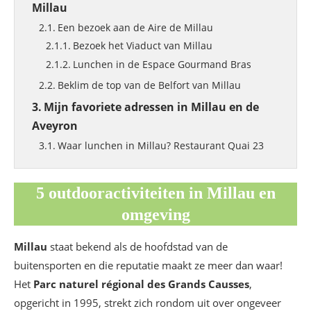
Millau
Een bezoek aan de Aire de Millau
Bezoek het Viaduct van Millau
Lunchen in de Espace Gourmand Bras
Beklim de top van de Belfort van Millau
Mijn favoriete adressen in Millau en de
Aveyron
Waar lunchen in Millau? Restaurant Quai 23
Waar dineren in Millau? Restaurant Au Jeu de
Paume
5 outdooractiviteiten in Millau en
Waar eten in de Gorges du Tarn? Restaurant
omgeving
Alicanta
Waar slapen in Millau? Domaine Saint Estève
Millau
staat bekend als de hoofdstad van de
buitensporten en die reputatie maakt ze meer dan waar!
Het
Parc naturel régional des Grands Causses
,
opgericht in 1995, strekt zich rondom uit over ongeveer