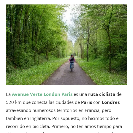
La
Avenue Verte London Paris
es una
ruta ciclista
de
520 km que conecta las ciudades de
París
con
Londres
atravesando numerosos territorios en Francia, pero
también en Inglaterra. Por supuesto, no hicimos todo el
recorrido en bicicleta. Primero, no teníamos tiempo para