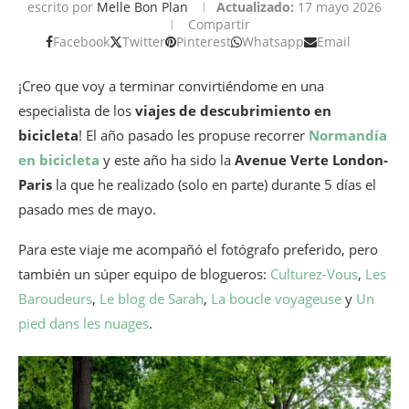
escrito por
Melle Bon Plan
Actualizado:
17 mayo 2026
Compartir
Facebook
Twitter
Pinterest
Whatsapp
Email
¡Creo que voy a terminar convirtiéndome en una
especialista de los
viajes de descubrimiento en
bicicleta
! El año pasado les propuse recorrer
Normandía
en bicicleta
y este año ha sido la
Avenue Verte London-
Paris
la que he realizado (solo en parte) durante 5 días el
pasado mes de mayo.
Para este viaje me acompañó el fotógrafo preferido, pero
también un súper equipo de blogueros:
Culturez-Vous
,
Les
Baroudeurs
,
Le blog de Sarah
,
La boucle voyageuse
y
Un
pied dans les nuages
.