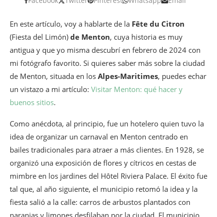
Facebook
Twitter
Pinterest
Whatsapp
Email
En este artículo, voy a hablarte de la
Fête du Citron
(Fiesta del Limón)
de
Menton
, cuya historia es muy
antigua y que yo misma descubrí en febrero de 2024 con
mi fotógrafo favorito. Si quieres saber más sobre la ciudad
de Menton, situada en los
Alpes-Maritimes
, puedes echar
un vistazo a mi artículo:
Visitar Menton: qué hacer y
buenos sitios
.
Como anécdota, al principio, fue un hotelero quien tuvo la
idea de organizar un carnaval en Menton centrado en
bailes tradicionales para atraer a más clientes. En 1928, se
organizó una exposición de flores y cítricos en cestas de
mimbre en los jardines del Hôtel Riviera Palace. El éxito fue
tal que, al año siguiente, el municipio retomó la idea y la
fiesta salió a la calle: carros de arbustos plantados con
naranjas y limones desfilaban por la ciudad. El municipio,