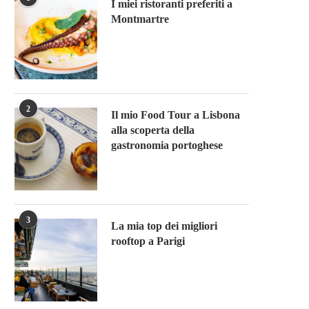
I miei ristoranti preferiti a
Montmartre
2
Il mio Food Tour a Lisbona
alla scoperta della
gastronomia portoghese
3
La mia top dei migliori
rooftop a Parigi