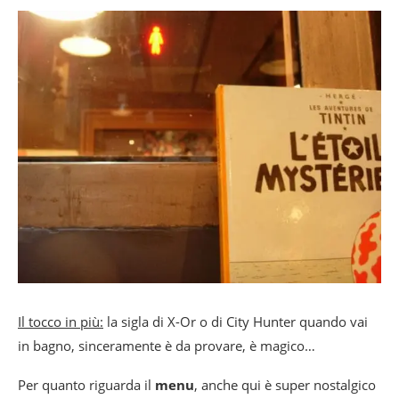
Il tocco in più:
la sigla di X-Or o di City Hunter quando vai
in bagno, sinceramente è da provare, è magico…
Per quanto riguarda il
menu
, anche qui è super nostalgico