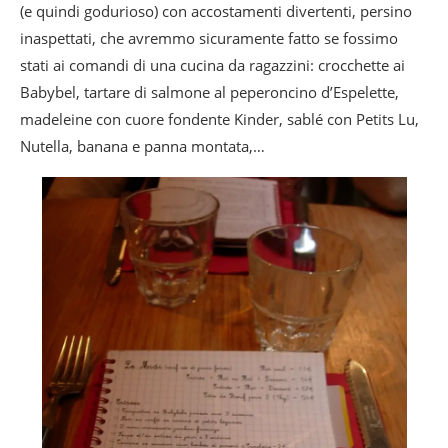
(e quindi godurioso) con accostamenti divertenti, persino
inaspettati, che avremmo sicuramente fatto se fossimo
stati ai comandi di una cucina da ragazzini: crocchette ai
Babybel, tartare di salmone al peperoncino d’Espelette,
madeleine con cuore fondente Kinder, sablé con Petits Lu,
Nutella, banana e panna montata,…