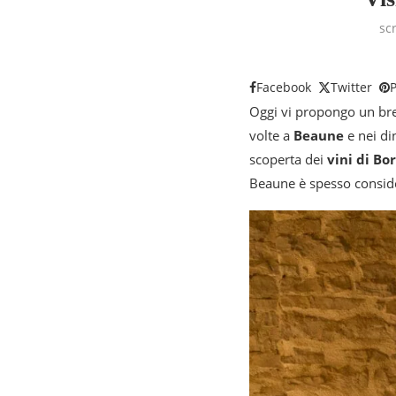
sc
Facebook
Twitter
P
Oggi vi propongo un brev
volte a
Beaune
e nei di
scoperta dei
vini di Bo
Beaune è spesso consider