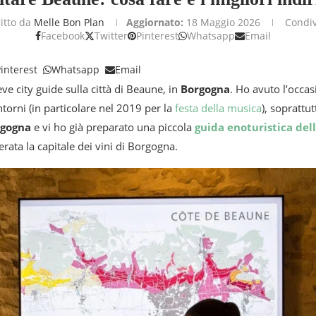
ritto da
Melle Bon Plan
Aggiornato:
18 Maggio 2026
Condiv
Facebook
Twitter
Pinterest
Whatsapp
Email
interest
Whatsapp
Email
e city guide sulla città di Beaune, in
Borgogna
. Ho avuto l’occa
ntorni (in particolare nel 2019 per la
festa della musica
), soprattut
rgogna
e vi ho già preparato una piccola
guida enoturistica del
ata la capitale dei vini di Borgogna.