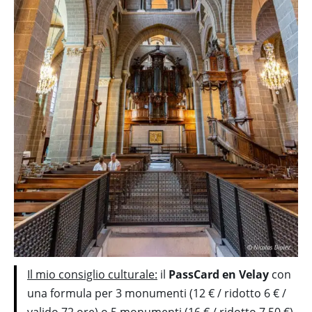
Il mio consiglio culturale:
il
PassCard en Velay
con
una formula per 3 monumenti (12 € / ridotto 6 € /