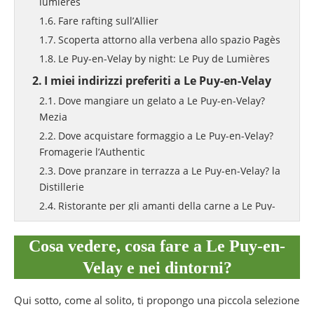
lumières
Fare rafting sull’Allier
Scoperta attorno alla verbena allo spazio Pagès
Le Puy-en-Velay by night: Le Puy de Lumières
I miei indirizzi preferiti a Le Puy-en-Velay
Dove mangiare un gelato a Le Puy-en-Velay?
Mezia
Dove acquistare formaggio a Le Puy-en-Velay?
Fromagerie l’Authentic
Dove pranzare in terrazza a Le Puy-en-Velay? la
Distillerie
Ristorante per gli amanti della carne a Le Puy-
en-Velay? Il Batadou
Dove cenare in modo gastronomico a Le Puy-
Cosa vedere, cosa fare a Le Puy-en-
en-Velay? ristorante l’Émotion
Velay e nei dintorni?
Dove mangiare a Monistrol d’Allier dopo il
rafting? L’Allier des Saveurs
Qui sotto, come al solito, ti propongo una piccola selezione
Dove alloggiare a Le Puy-en-Velay? Hotel Ibis