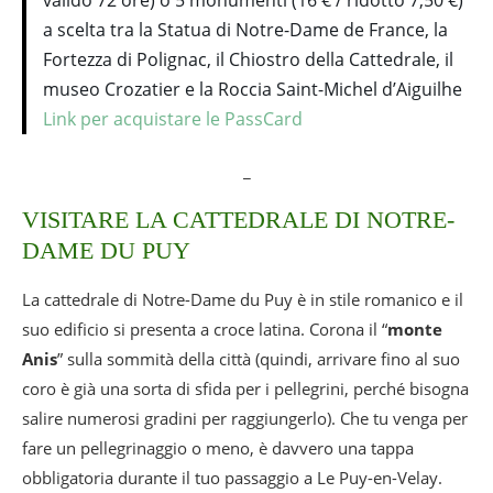
valido 72 ore) o 5 monumenti (16 € / ridotto 7,50 €)
a scelta tra la Statua di Notre-Dame de France, la
Fortezza di Polignac, il Chiostro della Cattedrale, il
museo Crozatier e la Roccia Saint-Michel d’Aiguilhe
Link per acquistare le PassCard
_
VISITARE LA CATTEDRALE DI NOTRE-
DAME DU PUY
La cattedrale di Notre-Dame du Puy è in stile romanico e il
suo edificio si presenta a croce latina. Corona il “
monte
Anis
” sulla sommità della città (quindi, arrivare fino al suo
coro è già una sorta di sfida per i pellegrini, perché bisogna
salire numerosi gradini per raggiungerlo). Che tu venga per
fare un pellegrinaggio o meno, è davvero una tappa
obbligatoria durante il tuo passaggio a Le Puy-en-Velay.