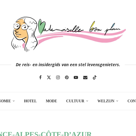
De reis- en insidergids van een stel levensgenieters.
NOMIE
HOTEL
MODE
CULTUUR
WELZIJN
CON
CE-ALPES-CÔTE-D’AZUR