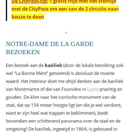
De CityPass-tip:
1 gratis ritje met het treintje
met de CityPass om een van de 2 circuits naar
keuze te doen
_
NOTRE-DAME DE LA GARDE
BEZOEKEN
Een bezoek aan de
basiliek
(door de lokale bevolking ook
wel “La Bonne Mère” genoemd) is absoluut de moeite
waard. Het interieur doet me altijd denken aan de basiliek
van Montmartre of die van Fourvière in
Lyon
: prachtig en
gouden. De klim naar het iconische monument van de
stad, dat op 154 meter hoogte ligt (en die je wel verdient,
want er zijn heel wat trappen te beklimmen), biedt
bovendien een schitterend panorama over de stad en de
omgeving! De basiliek, ingewijd in 1864, is gebouwd in