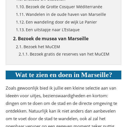
Bezoek de Grotte Cosquer Méditerranée
Wandelen in de oude haven van Marseille
Een wandeling door de wijk Le Panier
Een uitstapje naar L’Estaque
Bezoek de musea van Marseille
Bezoek het MuCEM
Bezoek gratis de reserves van het MuCEM
Bezoek het Geschiedenismuseum van
Marseille
Wat te zien en doen in Marseille?
Bezoek het Musée des Docks romains
Bezoek het museum van de Vieille Charité
Zoals gewoonlijk bied ik jullie een kleine selectie aan van
Bezoek het museum van Decoratieve Kunsten,
ideeën voor uitjes, bezienswaardigheden en kortom:
Aardewerk en Mode
dingen om te doen om de stad en de directe omgeving te
Bezoek het Musée Cantini
ontdekken. Natuurlijk kan ik niet anders dan aanbevelen
Bezoek het Musée Regards de Provence
om te voet door de stad te wandelen, ook al zal het
Mijn favoriete shoppingadresjes in
openbaar vervoer op een gegeven moment zeker nuttig