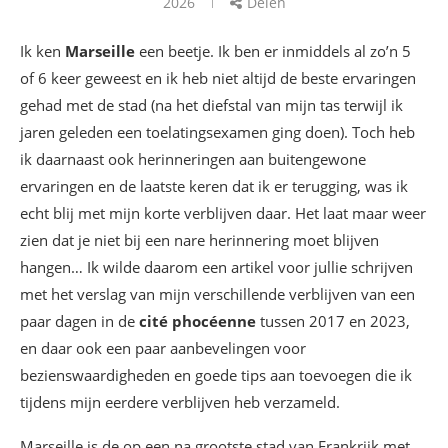
2026
Delen
Ik ken
Marseille
een beetje. Ik ben er inmiddels al zo’n 5
of 6 keer geweest en ik heb niet altijd de beste ervaringen
gehad met de stad (na het diefstal van mijn tas terwijl ik
jaren geleden een toelatingsexamen ging doen). Toch heb
ik daarnaast ook herinneringen aan buitengewone
ervaringen en de laatste keren dat ik er terugging, was ik
echt blij met mijn korte verblijven daar. Het laat maar weer
zien dat je niet bij een nare herinnering moet blijven
hangen… Ik wilde daarom een artikel voor jullie schrijven
met het verslag van mijn verschillende verblijven van een
paar dagen in de
cité phocéenne
tussen 2017 en 2023,
en daar ook een paar aanbevelingen voor
bezienswaardigheden en goede tips aan toevoegen die ik
tijdens mijn eerdere verblijven heb verzameld.
Marseille is de op een na grootste stad van Frankrijk met