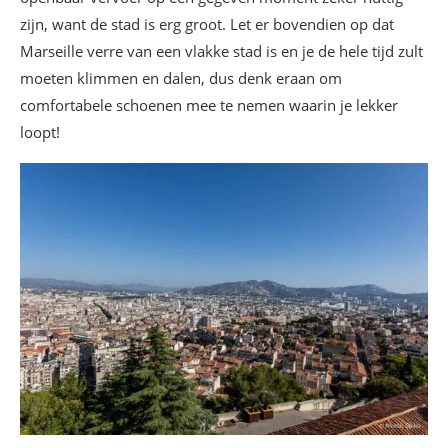
Marseille
zijn, want de stad is erg groot. Let er bovendien op dat
Le Comptoir O Huiles
Marseille verre van een vlakke stad is en je de hele tijd zult
Waar haal je een paar echte Marseillaise
moeten klimmen en dalen, dus denk eraan om
espadrilles? Espigas
comfortabele schoenen mee te nemen waarin je lekker
Mijn favoriete culinaire adresjes in
loopt!
Marseille
Waar koop je navettes in Marseille? Le Four des
navettes
Waar kun je goedkoop eten in Marseille? Les
Bavards Opéra
Waar kun je bistronomisch lunchen in
Marseille? Restaurant Cédrat
Een foodcourt in Marseille? Les Grandes Halles
du Vieux Port
Waar kun je Italiaans eten in Marseille? La
Cantinetta
Waar kun je in Marseille op een terras eten op