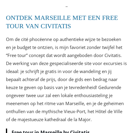
de Cours d’Estienne D’Orve? Olea
_
Waar kun je pizza eten in de wijk Le Panier?
Chez Etienne
ONTDEK MARSEILLE MET EEN FREE
Waar kun je zeevruchten eten in Le Panier?
TOUR VAN CIVITATIS
Entre Terre et Mer
Waar kun je in Marseille op de oude haven
Om de cité phocéenne op authentieke wijze te bezoeken
eten? Le Fioupelan
en je budget te ontzien, is mijn favoriet zonder twijfel het
Waar kun je een retro-avond beleven in
“Free tour” concept dat wordt aangeboden door Civitatis.
Marseille? Flashback Café (update 2026: gesloten)
De werking van deze gespecialiseerde site voor excursies is
Een cocktailbar in Marseille? Carry Nation
ideaal: je schrijft je gratis in voor de wandeling en jij
Mijn favoriete accommodaties in
bepaalt achteraf de prijs, door de gids een bedrag naar
Marseille: waar te slapen?
keuze te geven op basis van je tevredenheid! Gedurende
ongeveer twee uur zal een lokale enthousiasteling je
meenemen op het ritme van Marseille, en je de geheimen
onthullen van de mythische Vieux-Port, het Hôtel de Ville
of de majestueuze kathedraal de la Major.
Free tour in Marseille by Civitatis