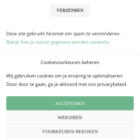
Deze site gebruikt Akismet om spam te verminderen.
Bekijk hoe je reactie gegevens worden verwerkt
.
Cookievoorkeuren beheren
Wij gebruiken cookies om je ervaring te optimaliseren.
Door door te gaan, ga je akkoord met ons privacybeleid.
ACCEPTEREN
Algemene voorwaarden
Contact
Cookiebeleid (EU)
WEIGEREN
Nieuwsbrief
Persoverzicht
2026 - Mademoiselle Bon Plan
VOORKEUREN BEKIJKEN