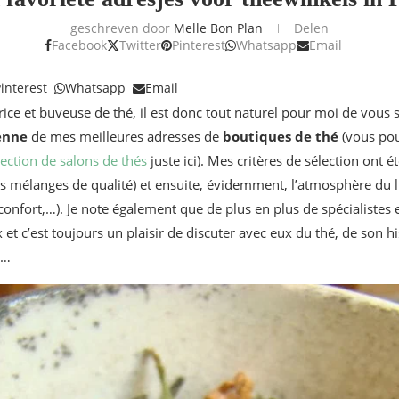
geschreven door
Melle Bon Plan
Delen
Facebook
Twitter
Pinterest
Whatsapp
Email
interest
Whatsapp
Email
ice et buveuse de thé, il est donc tout naturel pour moi de vous 
enne
de mes meilleures adresses de
boutiques de thé
(vous po
lection de salons de thés
juste ici). Mes critères de sélection ont é
es mélanges de qualité) et ensuite, évidemment, l’atmosphère du li
le confort,…). Je note également que de plus en plus de spécialistes
x et c’est toujours un plaisir de discuter avec eux du thé, de son h
,…