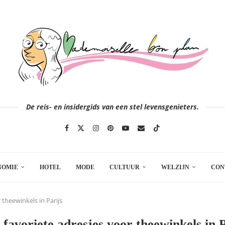
De reis- en insidergids van een stel levensgenieters.
NOMIE
HOTEL
MODE
CULTUUR
WELZIJN
CON
 theewinkels in Parijs
 favoriete adresjes voor theewinkels in P