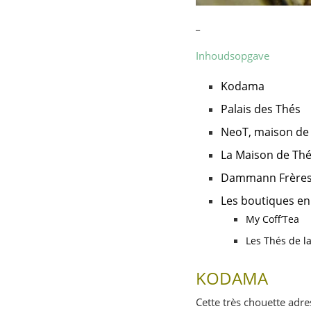
_
Inhoudsopgave
Kodama
Palais des Thés
NeoT, maison de
La Maison de Th
Dammann Frère
Les boutiques en 
My Coff’Tea
Les Thés de l
KODAMA
Cette très chouette adr