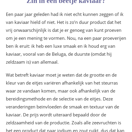
Zin in een beetje kaviaar?
De kerstcollectie van Delacre
Een paar jaar geleden had ik niet echt kunnen zeggen of ik
La Maison du Chocolat
van kaviaar hield of niet. Het is zo’n duur product dat het
De chocoladeslakken van het huis Lanvin
vrij onwaarschijnlijk is dat je er genoeg van kunt proeven
De kerststronken (Bûches de Noël)
om je een mening te vormen. Nou, na een paar proeverijen
De ijstronken van l’Atelier des Glaces Van Den
ben ik eruit: ik heb een luxe smaak en ik houd erg van
Casteele
kaviaar, vooral van de Beluga, de duurste (omdat hij
De kerststronk van Hôtel Waldorf Astoria
Versailles – Trianon Palace
zeldzaam is) van allemaal.
De Bûche van Le Grand Véfour door Guy
Wat betreft kaviaar moet je weten dat de grootte en de
Martin
kleur van de eitjes variëren afhankelijk van het steurras
De Bûches van Hugo & Victor
waar ze vandaan komen, maar ook afhankelijk van de
Kerstdrankjes
bereidingsmethode en de selectie van de eitjes. Deze
Kerstthee en infusies
veranderingen beïnvloeden de smaak en textuur van de
Le Palais des Thés
kaviaar. De prijs wordt uiteraard bepaald door de
Kerstcollectie door Compagnie Coloniale
zeldzaamheid van de productie. Zoals alle zeevruchten is
Champagne en mousserende wijnen
het een product dat naar jodium en zout ruikt, dus dat kan