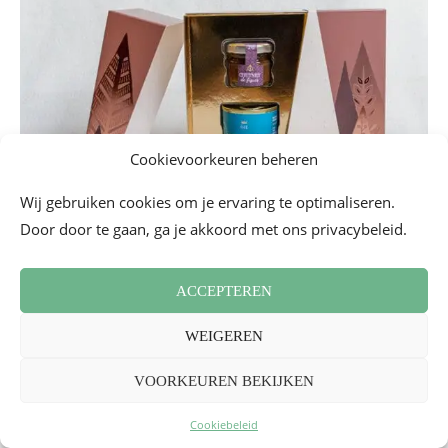
Cookievoorkeuren beheren
Wij gebruiken cookies om je ervaring te optimaliseren.
Door door te gaan, ga je akkoord met ons privacybeleid.
_
ACCEPTEREN
Feestelijke poké bij Pokawa
WEIGEREN
Voor deze jaarwisseling 2023 pakt
Pokawa
groots uit met
een feestelijke, kleurrijke en lekkere poké: Tropical St
VOORKEUREN BEKIJKEN
Jacques. Op het programma staat een tropische poké met
Cookiebeleid
coquilles, een basis van sushirijst vergezeld van een mix