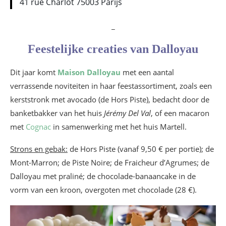
41 rue Charlot 75003 Parijs
_
Feestelijke creaties van Dalloyau
Dit jaar komt
Maison Dalloyau
met een aantal
verrassende noviteiten in haar feestassortiment, zoals een
kerststronk met avocado (de Hors Piste), bedacht door de
banketbakker van het huis
Jérémy Del Val
, of een macaron
met
Cognac
in samenwerking met het huis Martell.
Strons en gebak:
de Hors Piste (vanaf 9,50 € per portie); de
Mont-Marron; de Piste Noire; de Fraicheur d’Agrumes; de
Dalloyau met praliné; de chocolade-banaancake in de
vorm van een kroon, overgoten met chocolade (28 €).