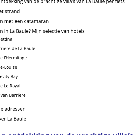
tdekking van de prachtige villa’s van La Baule per fiets
et strand
en met een catamaran
in La Baule? Mijn selectie van hotels
Bettina
rrière de La Baule
re l’Hermitage
ie-Louise
evity Bay
re Le Royal
 van Barrière
de adressen
ver La Baule