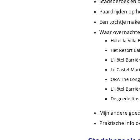
Stadsbezoek en on
Paardrijden op h
Een tochtje mak
Waar overnachten 
Hôtel la Villa 
Het Resort Ba
L’Hôtel Barriè
Le Castel Mar
ORA The Long
L’Hôtel Barriè
De goede tips
Mijn andere goe
Praktische info o