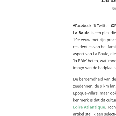
ge
Facebook
Twitter
P
La Baule
is een plek die
19e eeuw met zijn prach
residenties van het fami
aspect van La Baule, di
‘la Bôle’ heten, wat ‘m
imago van de badplaat
De beroemdheid van de s
zeedennen, de 9 km lang
Époque-villa’s, maar oo
kenmerk is dat dit cult
Loire Atlantique
. Toch
artikel stel ik een selec