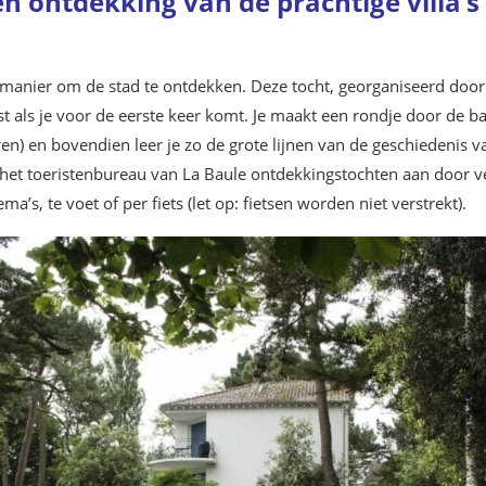
n ontdekking van de prachtige villa’s
e manier om de stad te ontdekken. Deze tocht, georganiseerd door
st als je voor de eerste keer komt. Je maakt een rondje door de b
en) en bovendien leer je zo de grote lijnen van de geschiedenis v
het toeristenbureau van La Baule ontdekkingstochten aan door v
a’s, te voet of per fiets (let op: fietsen worden niet verstrekt).