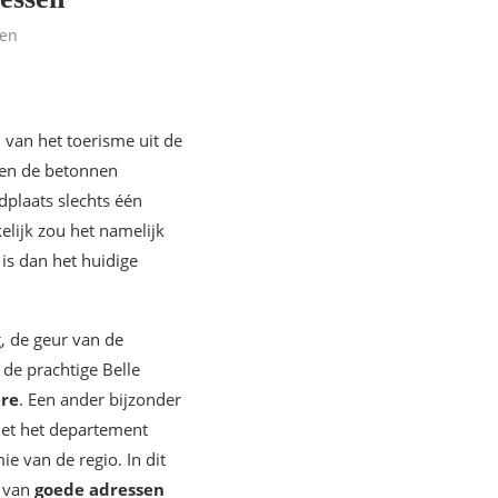
len
n van het toerisme uit de
 en de betonnen
dplaats slechts één
elijk zou het namelijk
is dan het huidige
, de geur van de
 de prachtige Belle
ère
. Een ander bijzonder
met het departement
e van de regio. In dit
e van
goede adressen