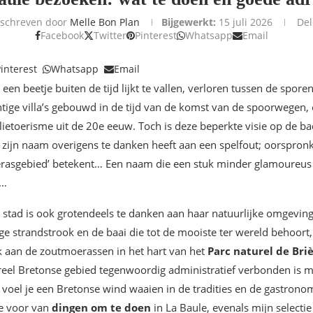
schreven door
Melle Bon Plan
Bijgewerkt:
15 juli 2026
De
Facebook
Twitter
Pinterest
Whatsapp
Email
interest
Whatsapp
Email
 een beetje buiten de tijd lijkt te vallen, verloren tussen de spore
tige villa’s gebouwd in de tijd van de komst van de spoorwegen,
lietoerisme uit de 20e eeuw. Toch is deze beperkte visie op de ba
e zijn naam overigens te danken heeft aan een spelfout; oorspronk
oerasgebied’ betekent… Een naam die een stuk minder glamoureus 
s…
tad is ook grotendeels te danken aan haar natuurlijke omgeving
e strandstrook en de baai die tot de mooiste ter wereld behoort,
k aan de zoutmoerassen in het hart van het
Parc naturel de Bri
ureel Bretonse gebied tegenwoordig administratief verbonden is 
 voel je een Bretonse wind waaien in de tradities en de gastronomi
tie voor van
dingen om te doen
in La Baule, evenals mijn selecti