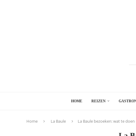
HOME
REIZEN
GASTRO
Home
La Baule
La Baule bezoeken: wat te doen
La B