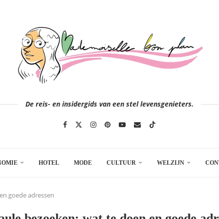
De reis- en insidergids van een stel levensgenieters.
NOMIE
HOTEL
MODE
CULTUUR
WELZIJN
CON
 en goede adressen
aule bezoeken: wat te doen en goede adr