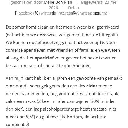
geschreven door
Melle Bon Plan
Bijgewerkt:
23 mei
2026
Delen
Facebook
Twitter
Pinterest
Whatsapp
Email
De zomer komt eraan en het mooie weer is al gearriveerd
(dat hebben we deze week wel gemerkt met de hittegolf!).
We kunnen dus officieel zeggen dat het weer tijd is voor
zomerse aperitieven met vrienden of familie, en we weten
al lang dat het
aperitief
zo ongeveer het beste is wat er
bestaat om sociaal contact te onderhouden.
Van mijn kant heb ik er al jaren een gewoonte van gemaakt
om voor dit soort gelegenheden een fles
cider
mee te
nemen naar vrienden, nog voordat ik wist dat deze drank
caloriearm was (2 keer minder dan wijn en 30% minder
dan bier), een laag alcoholpercentage heeft (meestal niet
meer dan 5,5°) en glutenvrij is. Kortom, de perfecte
combinatie!