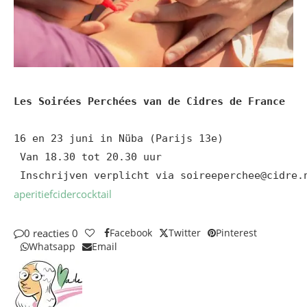
Les Soirées Perchées van de Cidres de France
16 en 23 juni in Nüba (Parijs 13e)

 Van 18.30 tot 20.30 uur

 Inschrijven verplicht via soireeperchee@cidre.
aperitief
cider
cocktail
0 reacties
0
Facebook
Twitter
Pinterest
Whatsapp
Email