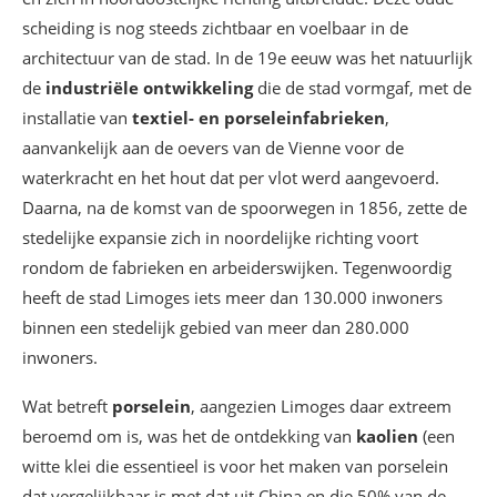
scheiding is nog steeds zichtbaar en voelbaar in de
architectuur van de stad. In de 19e eeuw was het natuurlijk
de
industriële ontwikkeling
die de stad vormgaf, met de
installatie van
textiel- en porseleinfabrieken
,
aanvankelijk aan de oevers van de Vienne voor de
waterkracht en het hout dat per vlot werd aangevoerd.
Daarna, na de komst van de spoorwegen in 1856, zette de
stedelijke expansie zich in noordelijke richting voort
rondom de fabrieken en arbeiderswijken. Tegenwoordig
heeft de stad Limoges iets meer dan 130.000 inwoners
binnen een stedelijk gebied van meer dan 280.000
inwoners.
Wat betreft
porselein
, aangezien Limoges daar extreem
beroemd om is, was het de ontdekking van
kaolien
(een
witte klei die essentieel is voor het maken van porselein
dat vergelijkbaar is met dat uit China en die 50% van de