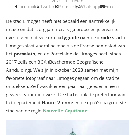
2026
Delen
Facebook
Twitter
Pinterest
Whatsapp
Email
De stad Limoges heeft niet bepaald een aantrekkelijk
imago en dat is erg jammer. Ik ga proberen je ervan te
overtuigen in deze korte
cityguide
over de «
rode stad
».
Limoges staat vooral bekend als de Franse hoofdstad van
het
porselein
, en de Porcelaine de Limoges heeft sinds
2017 zelfs een BGA (Beschermde Geografische
Aanduiding). We zijn in oktober 2023 samen met mijn
favoriete fotograaf naar Limoges gegaan om de stad te
ontdekken. Zelf was ik er een paar jaar geleden al eens
geweest voor mijn werk. De stad is ook de prefectuur van
het departement
Haute-Vienne
en de op één na grootste
stad van de regio
Nouvelle-Aquitaine
.