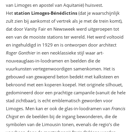
van Limoges en apostel van Aquitanië) huisvest.
Het
station Limoges-Bénédictins
(dat je waarschijnlijk
zult zien bij aankomst of vertrek als je met de trein komt),
dat door Vanity Fair en Newsweek werd uitgeroepen tot
een van de mooiste stations ter wereld. Het werd voltooid
en ingehuldigd in 1929 en is ontworpen door architect
Roger Gonthier
in een neoklassieke stijl waar art-
nouveauglaas-in-loodramen en beelden die de
vuurkunsten vertegenwoordigen samenkomen. Het is
gebouwd van gewapend beton bedekt met kalksteen en
bekroond met een koperen koepel. Het originele silhouet,
gedomineerd door een prachtige campanile (vanuit de hele
stad zichtbaar), is echt emblematisch geworden voor
Limoges. Men kan er ook de glas-in-loodramen van
Francis
Chigot
en de beelden bij de ingang bewonderen, die de
symbolen van de Limousin tonen, evenals de regio’s die