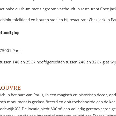
Uitnodiging
 75001 Parijs
 tussen 14€ en 25€ / hoofdgerechten tussen 24€ en 32€ / glas wi
 LOUVRE
ich in het hart van Parijs, in een magisch en historisch decor, o
risch monument is geclassificeerd en ooit toebehoorde aan de k
dewijk XV. De locatie biedt 600m² aan volledig gerenoveerde ge
 ontdekken via een interactief parcours gewijd aan Franse wijnen 