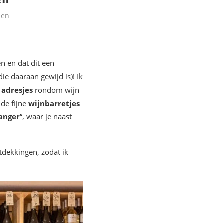
len
n en dat dit een
ie daaraan gewijd is)! Ik
 adresjes
rondom wijn
nde fijne
wijnbarretjes
anger
“, waar je naast
ntdekkingen, zodat ik