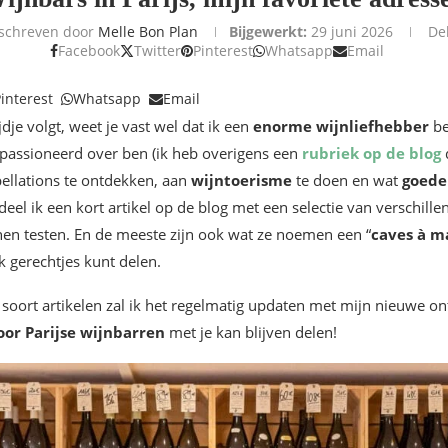
schreven door
Melle Bon Plan
Bijgewerkt:
29 juni 2026
De
Facebook
Twitter
Pinterest
Whatsapp
Email
interest
Whatsapp
Email
ijdje volgt, weet je vast wel dat ik een
enorme wijnliefhebber
be
passioneerd over ben (ik heb overigens een
rubriek op de blog
d
pellations te ontdekken, aan
wijntoerisme
te doen en wat
goede
eel ik een kort artikel op de blog met een selectie van verschille
n testen. En de meeste zijn ook wat ze noemen een “
caves à m
k gerechtjes kunt delen.
it soort artikelen zal ik het regelmatig updaten met mijn nieuwe o
oor Parijse wijnbarren
met je kan blijven delen!