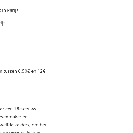
jn tussen 6,50€ en 12€
nder een 18e-eeuws
aarsenmaker en
welfde kelders, om het
en terroirs. Je kunt