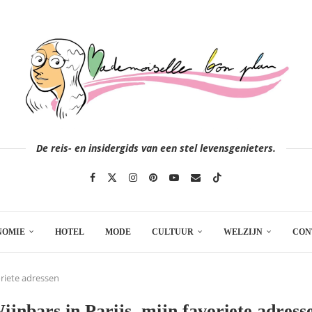
De reis- en insidergids van een stel levensgenieters.
NOMIE
HOTEL
MODE
CULTUUR
WELZIJN
CON
oriete adressen
ijnbars in Parijs, mijn favoriete adress