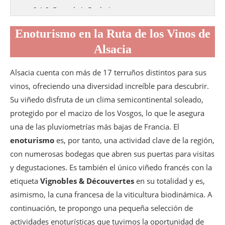
Descubrir Rosheim
Obernai
Enoturismo en la Ruta de los Vinos de
¿Dónde comer algo rápido en Obernai?
Alsacia
Vintage Café
¿Dónde comprar buen pan en Obernai?
Alsacia cuenta con más de 17 terruños distintos para sus
Chez Thierry Schwartz, pain vivant
vinos, ofreciendo una diversidad increíble para descubrir.
¿Dónde comprar delicias en Obernai? La
Su viñedo disfruta de un clima semicontinental soleado,
Maison Alsacienne de Biscuiterie
protegido por el macizo de los Vosgos, lo que le asegura
¿Dónde comprar chocolate en Obernai?
Chocolaterie Jacques Bockel
una de las pluviometrías más bajas de Francia. El
enoturismo
Gertwiller
es, por tanto, una actividad clave de la región,
El Palacio del Pan de Especias Fortwenger
con numerosas bodegas que abren sus puertas para visitas
y degustaciones. Es también el único viñedo francés con la
El Valle del Bruche
etiqueta
Vignobles & Découvertes
en su totalidad y es,
Estancia de relax y gastronómica en La
Cheneaudière hotel & Spa
asimismo, la cuna francesa de la viticultura biodinámica. A
Bar le Calixte
continuación, te propongo una pequeña selección de
Restaurante 1 estrella Le Feuillage
actividades enoturísticas que tuvimos la oportunidad de