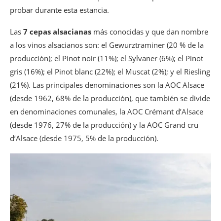
probar durante esta estancia.
Sélestat
Descubrir la Maison du Pain d’Alsace
Las
7 cepas alsacianas
más conocidas y que dan nombre
Almuerzo en el salón de té de la Maison
a los vinos alsacianos son: el Gewurztraminer (20 % de la
du Pain d’Alsace
producción); el Pinot noir (11%); el Sylvaner (6%); el Pinot
Visitar el museo de la Maison du Pain
gris (16%); el Pinot blanc (22%); el Muscat (2%); y el Riesling
Visita de la Biblioteca Humanista
(21%). Las principales denominaciones son la AOC Alsace
Thannenkirch
(desde 1962, 68% de la producción), que también se divide
Hôtel & Spa Le Clos des Sources
en denominaciones comunales, la AOC Crémant d’Alsace
(desde 1976, 27% de la producción) y la AOC Grand cru
d’Alsace (desde 1975, 5% de la producción).