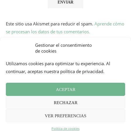
Este sitio usa Akismet para reducir el spam.
Aprende cómo
se procesan los datos de tus comentarios.
Gestionar el consentimiento
de cookies
Utilizamos cookies para optimizar tu experiencia. Al
continuar, aceptas nuestra política de privacidad.
ACEPTAR
Boletín informativo
Contacto
Política de cookies (UE)
RECHAZAR
Revisión de Prensa
Términos y condiciones
2026 - Mademoiselle Bon Plan
VER PREFERENCIAS
VOLVER ARRIBA
Política de cookies