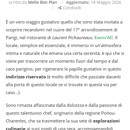
scritto da
Melle Bon Plan
Aggiornato:
18 Maggio 2026
Condividi
È un vero viaggio gustativo quello che sono stata invitata a
scoprire recandomi nel cuore del 17° arrondissement di
Parigi, nel ristorante di
Laurent Pichaureaux
,
Esens’All
. Il
locale, semplice ed essenziale, è immerso in un’atmosfera
intima e naturale che emana una certa serenità; è qui che si
viene per trascorrere un momento fuori dal tempo e dal
caos parigino, per rigenerare le papille gustative in questo
indirizzo riservato
(è molto difficile che passiate davanti
alla porta di questo locale se vi trovate in questa via per
caso…).
Sono rimasta affascinata dalla dolcezza e dalla passione di
questo talentuoso chef, originario della regione Poitou-
Charentes, che sa trasmettere la sua sete di
esplorazioni
culinarie
ai suoi ospiti di una sera, accompagnandoli