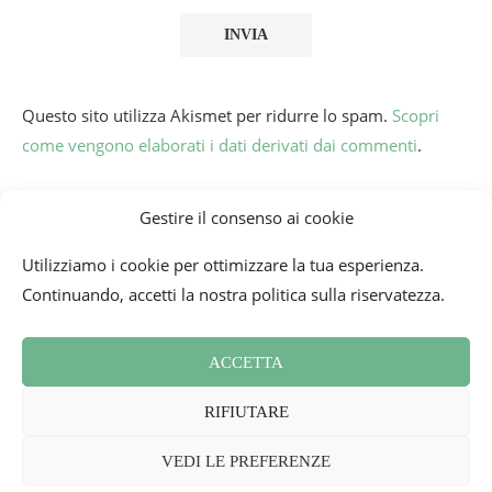
Questo sito utilizza Akismet per ridurre lo spam.
Scopri
come vengono elaborati i dati derivati dai commenti
.
Gestire il consenso ai cookie
Utilizziamo i cookie per ottimizzare la tua esperienza.
Continuando, accetti la nostra politica sulla riservatezza.
ACCETTA
Condizioni generali
Contatti
Newsletter
RIFIUTARE
Politica sui cookie (UE)
Rassegna Stampa
2026 - Mademoiselle Bon Plan
VEDI LE PREFERENZE