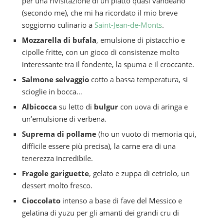
per una rivisitazione di un piatto quasi vandeano
(secondo me), che mi ha ricordato il mio breve
soggiorno culinario a
Saint-Jean-de-Monts
.
Mozzarella di bufala
, emulsione di pistacchio e
cipolle fritte, con un gioco di consistenze molto
interessante tra il fondente, la spuma e il croccante.
Salmone selvaggio
cotto a bassa temperatura, si
scioglie in bocca…
Albicocca
su letto di
bulgur
con uova di aringa e
un’emulsione di verbena.
Suprema di pollame
(ho un vuoto di memoria qui,
difficile essere più precisa), la carne era di una
tenerezza incredibile.
Fragole gariguette
, gelato e zuppa di cetriolo, un
dessert molto fresco.
Cioccolato
intenso a base di fave del Messico e
gelatina di yuzu per gli amanti dei grandi cru di