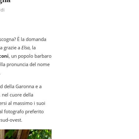
idi
ascogna? È la domanda
ta grazie a
Elsa
, la
coni
, un popolo barbaro
ella pronuncia del nome
.
ud della Garonna e a
, nel cuore della
ersi al massimo i suoi
al fotografo preferito
 sud-ovest.