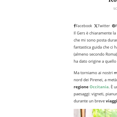
sc
Facebook
Twitter
P
Il Gers è chiaramente la
che mi sono posta durant
fantastica guida che ci ha
(almeno secondo Roma) c
ha dato origine a quello 
Ma torniamo ai nostri
m
nord dei Pirenei, a metà 
regione
Occitania
. È 
paesaggi: vigneti, pianur
durante un breve
viagg