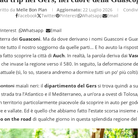
ritto da
Melle Bon Plan
Aggiornato:
22 Luglio 2026
Condiv
Facebook
Twitter
Pinterest
Whatsapp
Email
interest
Whatsapp
Email
 terra dei
Guasconi
. Ma da dove derivano i nomi Guasconi e Gu
e tutto il nostro soggiorno da quelle parti… E ho avuto la rispos
 fatto scoprire la città di
Auch
. In realtà, la parola deriva dai
Vas
he invase la regione verso il 580. In seguito, la deformazione d
attuale (sì, lo so, stasera andremo a dormire tutti un po’ più colti)
ontoni
maiali neri: il
dipartimento del Gers
si trova quindi a s
strada tra l’Atlantico e il Mediterraneo, a un’ora a ovest di Tolosa
un territorio particolarmente piacevole da scoprire in auto per god
e e vallate. Ed è quello che abbiamo fatto l’estate scorsa insieme 
io on the road
di qualche giorno in questa splendida regione del