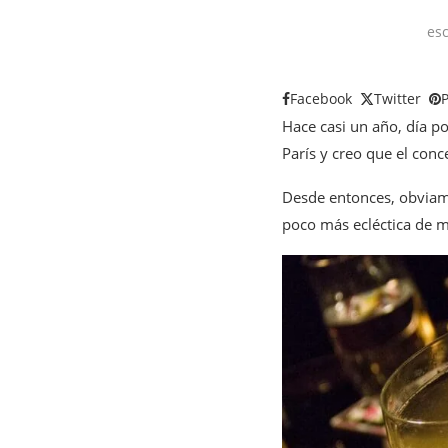
esc
Facebook
Twitter
P
Hace casi un año, día p
París y creo que el con
Desde entonces, obviame
poco más ecléctica de m