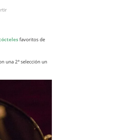
tir
cócteles
favoritos de
n una 2ª selección un