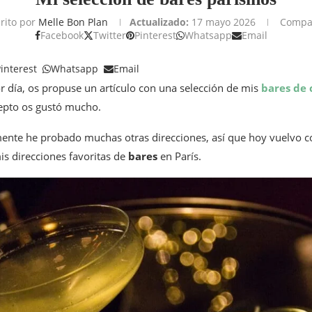
rito por
Melle Bon Plan
Actualizado:
17 mayo 2026
Compar
Facebook
Twitter
Pinterest
Whatsapp
Email
interest
Whatsapp
Email
or día, os propuse un artículo con una selección de mis
bares de 
cepto os gustó mucho.
nte he probado muchas otras direcciones, así que hoy vuelvo co
is direcciones favoritas de
bares
en París.