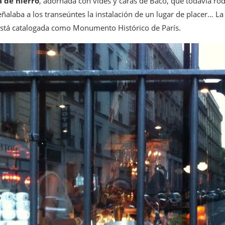
a de hierro
, adornada con vides y caras de Baco, que todavía rod
ñalaba a los transeúntes la instalación de un lugar de placer… La
está catalogada como Monumento Histórico de París.