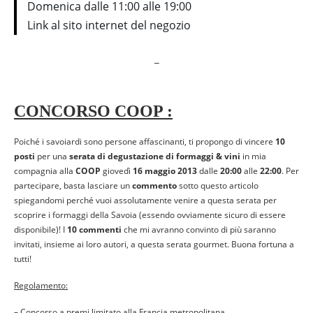
Domenica dalle 11:00 alle 19:00
Link al sito internet del negozio
_
CONCORSO COOP :
Poiché i savoiardi sono persone affascinanti, ti propongo di vincere
10
posti
per una
serata di degustazione di formaggi & vini
in mia
compagnia alla
COOP
giovedì
16 maggio 2013
dalle
20:00
alle
22:00
. Per
partecipare, basta lasciare un
commento
sotto questo articolo
spiegandomi perché vuoi assolutamente venire a questa serata per
scoprire i formaggi della Savoia (essendo ovviamente sicuro di essere
disponibile)! I
10 commenti
che mi avranno convinto di più saranno
invitati, insieme ai loro autori, a questa serata gourmet. Buona fortuna a
tutti!
Regolamento:
– Concorso a premi limitato alla Francia metropolitana