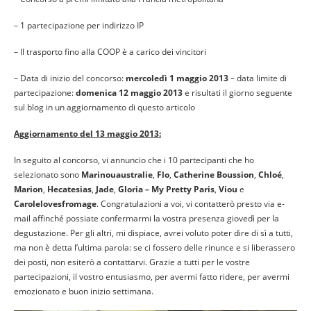
– 1 partecipazione per indirizzo IP
– Il trasporto fino alla COOP è a carico dei vincitori
– Data di inizio del concorso:
mercoledì 1 maggio 2013
– data limite di
partecipazione:
domenica 12 maggio 2013
e risultati il giorno seguente
sul blog in un aggiornamento di questo articolo
Aggiornamento del 13 maggio 2013:
In seguito al concorso, vi annuncio che i 10 partecipanti che ho
selezionato sono
Marinouaustralie
,
Flo
,
Catherine Boussion
,
Chloé
,
Marion
,
Hecatesias
,
Jade
,
Gloria – My Pretty Paris
,
Viou
e
Carolelovesfromage
. Congratulazioni a voi, vi contatterò presto via e-
mail affinché possiate confermarmi la vostra presenza giovedì per la
degustazione. Per gli altri, mi dispiace, avrei voluto poter dire di sì a tutti,
ma non è detta l’ultima parola: se ci fossero delle rinunce e si liberassero
dei posti, non esiterò a contattarvi. Grazie a tutti per le vostre
partecipazioni, il vostro entusiasmo, per avermi fatto ridere, per avermi
emozionato e buon inizio settimana.