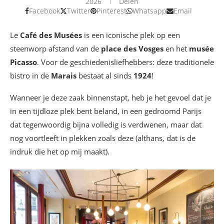
2026
Delen
Facebook
Twitter
Pinterest
Whatsapp
Email
Le
Café des Musées
is een iconische plek op een
steenworp afstand van de
place des Vosges
en het
musée
Picasso
. Voor de geschiedenisliefhebbers: deze traditionele
bistro in de
Marais
bestaat al sinds
1924
!
Wanneer je deze zaak binnenstapt, heb je het gevoel dat je
in een tijdloze plek bent beland, in een gedroomd Parijs
dat tegenwoordig bijna volledig is verdwenen, maar dat
nog voortleeft in plekken zoals deze (althans, dat is de
indruk die het op mij maakt).