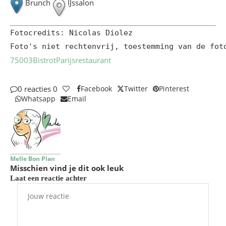
Brunch
IJssalon
Fotocredits: Nicolas Diolez

Foto's niet rechtenvrij, toestemming van de fot
75003
Bistrot
Parijs
restaurant
0 reacties
0
Facebook
Twitter
Pinterest
Whatsapp
Email
Melle Bon Plan
Misschien vind je dit ook leuk
Laat een reactie achter