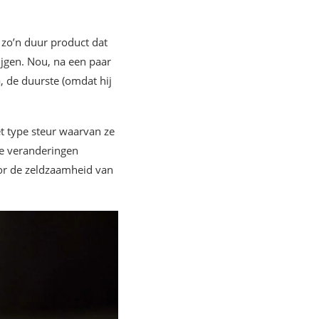
s zo’n duur product dat
ijgen. Nou, na een paar
a, de duurste (omdat hij
et type steur waarvan ze
ze veranderingen
oor de zeldzaamheid van