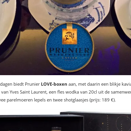
tdagen biedt Prunier
LOVE-boxen
aan, met daarin een blikje kav
van Yves Saint Laurent, een fles wodka van 20cl uit de samenwe
twee parelmoeren lepels en twee shotglaasjes (prijs: 189 €).