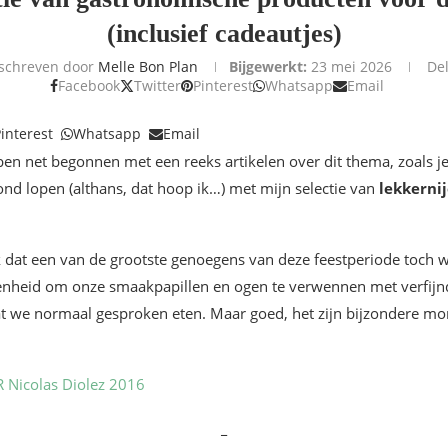
(inclusief cadeautjes)
schreven door
Melle Bon Plan
Bijgewerkt:
23 mei 2026
De
Facebook
Twitter
Pinterest
Whatsapp
Email
interest
Whatsapp
Email
ben net begonnen met een reeks artikelen over dit thema, zoals j
mond lopen (althans, dat hoop ik…) met mijn selectie van
lekkerni
k dat een van de grootste genoegens van deze feestperiode toch w
genheid om onze smaakpapillen en ogen te verwennen met verfijn
at we normaal gesproken eten. Maar goed, het zijn bijzondere m
_