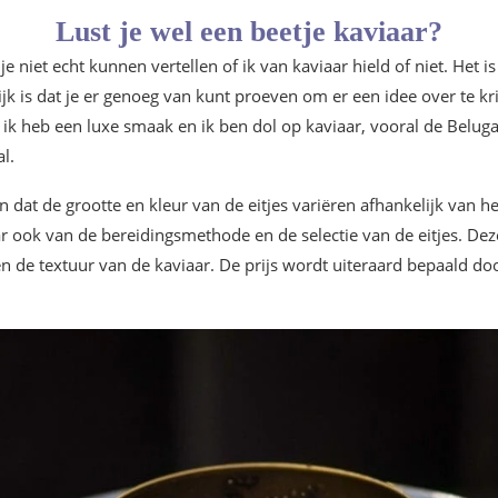
Lust je wel een beetje kaviaar?
je niet echt kunnen vertellen of ik van kaviaar hield of niet. Het i
jk is dat je er genoeg van kunt proeven om er een idee over te kr
: ik heb een luxe smaak en ik ben dol op kaviaar, vooral de Belug
l.
n dat de grootte en kleur van de eitjes variëren afhankelijk van h
ook van de bereidingsmethode en de selectie van de eitjes. De
 de textuur van de kaviaar. De prijs wordt uiteraard bepaald d