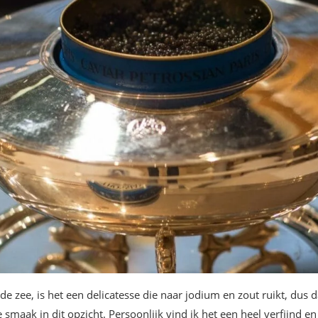
de zee, is het een delicatesse die naar jodium en zout ruikt, dus d
 smaak in dit opzicht. Persoonlijk vind ik het een heel verfijnd e