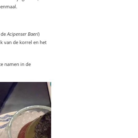
eenmaal.
, de
Acipenser Baeri
)
jk van de korrel en het
ste namen in de