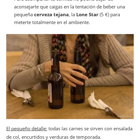
aconsejarte que caigas en la tentación de beber una
pequeña
cerveza tejana
, la
Lone Star
(5 €) para
meterte totalmente en el ambiente.
El pequeño detalle:
todas las carnes se sirven con ensalada
de col, encurtidos y verduras de temporada.