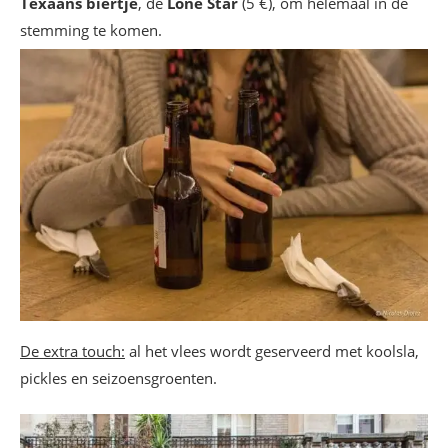
Texaans biertje
, de
Lone Star
(5 €), om helemaal in de
stemming te komen.
De extra touch:
al het vlees wordt geserveerd met koolsla,
pickles en seizoensgroenten.