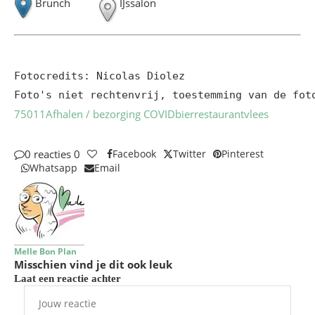
Brunch
IJssalon
Fotocredits: Nicolas Diolez

Foto's niet rechtenvrij, toestemming van de fot
75011
Afhalen / bezorging COVID
bier
restaurant
vlees
0 reacties
0
Facebook
Twitter
Pinterest
Whatsapp
Email
Melle Bon Plan
Misschien vind je dit ook leuk
Laat een reactie achter