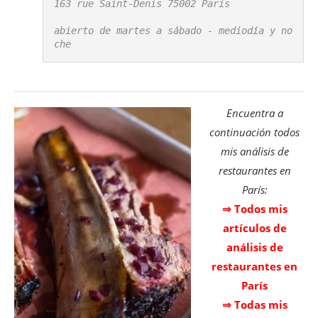
163 rue Saint-Denis 75002 Paris

abierto de martes a sábado - mediodía y no
che
Encuentra a
continuación todos
mis análisis de
restaurantes en
París:
⇒ Todos mis
artículos de
análisis de
restaurantes en
París
⇒ Todas mis