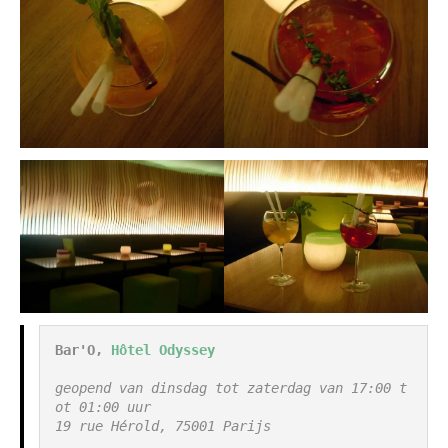
Bar'O, 
Hôtel Odyssey
geopend van dinsdag tot zaterdag van 17:00 t
ot 01:00 uur

19 rue Hérold, 75001 Parijs
