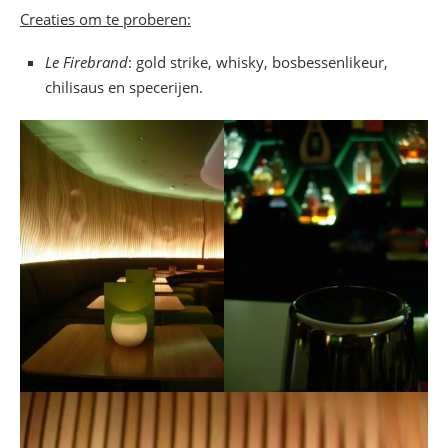
Creaties om te proberen:
Le Firebrand
: gold strike, whisky, bosbessenlikeur,
chilisaus en specerijen.