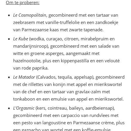
Om te proberen:
Le Cosmopolitain
, gecombineerd met een tartaar van
zeebrasem met vanille-truffelolie en een zandkoekje
van Parmezaanse kaas met zwarte tapenade.
Le Kube
(wodka, curaçao, citroen, mirabelpruim en
mandarijnsiroop), gecombineerd met een salade van
witte en groene asperges, aangemaakt met
hazelnootolie, plus een kippenpastilla en een velouté
van rode paprika.
Le Matador
(Calvados, tequila, appelsap), gecombineerd
met de rillettes van konijn met appel en mierikswortel
van de chef en een tartaar van gravlax-zalm met
tonkaboon en een emulsie van appel en mierikswortel.
L’Orgasmic
(kers, cointreau, baileys, aardbeiensap),
gecombineerd met een carpaccio van rundvlees met
een pesto van langoustine en Parmezaanse crème, plus
een gazpacho van wortel met een koffie-emulsie.