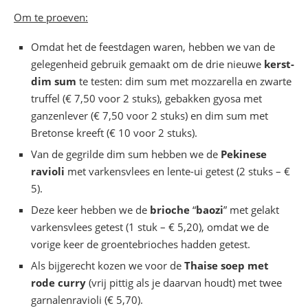
Om te proeven:
Omdat het de feestdagen waren, hebben we van de
gelegenheid gebruik gemaakt om de drie nieuwe
kerst-
dim sum
te testen: dim sum met mozzarella en zwarte
truffel (€ 7,50 voor 2 stuks), gebakken gyosa met
ganzenlever (€ 7,50 voor 2 stuks) en dim sum met
Bretonse kreeft (€ 10 voor 2 stuks).
Van de gegrilde dim sum hebben we de
Pekinese
ravioli
met varkensvlees en lente-ui getest (2 stuks – €
5).
Deze keer hebben we de
brioche
“
baozi
” met gelakt
varkensvlees getest (1 stuk – € 5,20), omdat we de
vorige keer de groentebrioches hadden getest.
Als bijgerecht kozen we voor de
Thaise soep met
rode curry
(vrij pittig als je daarvan houdt) met twee
garnalenravioli (€ 5,70).