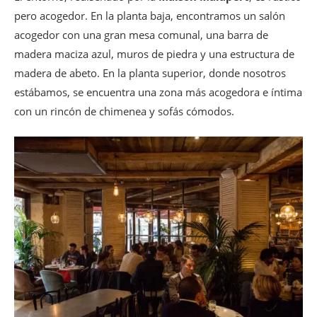
pero acogedor. En la planta baja, encontramos un salón
acogedor con una gran mesa comunal, una barra de
madera maciza azul, muros de piedra y una estructura de
madera de abeto. En la planta superior, donde nosotros
estábamos, se encuentra una zona más acogedora e íntima
con un rincón de chimenea y sofás cómodos.