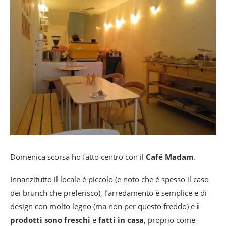
Domenica scorsa ho fatto centro con il
Café Madam
.
Innanzitutto il locale è piccolo (e noto che è spesso il caso
dei brunch che preferisco), l’arredamento è semplice e di
design con molto legno (ma non per questo freddo) e
i
prodotti sono freschi
e
fatti
in casa
, proprio come