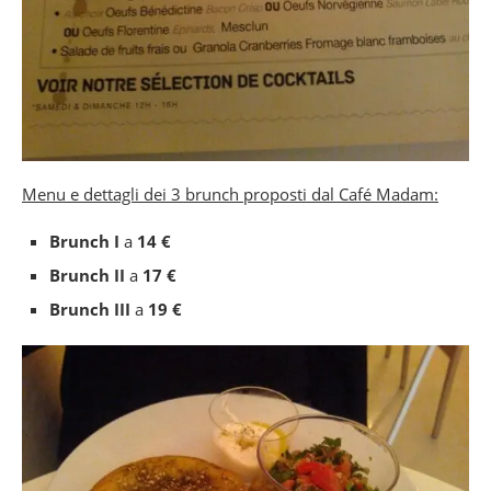
Menu e dettagli dei 3 brunch proposti dal Café Madam:
Brunch I
a
14 €
Brunch II
a
17 €
Brunch III
a
19 €