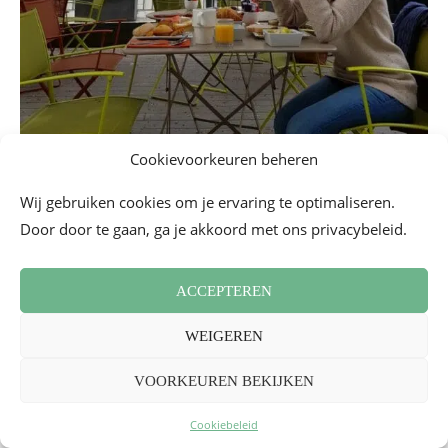
Cookievoorkeuren beheren
Getest in 2018 - Uitnodiging
Wij gebruiken cookies om je ervaring te optimaliseren.
Mercure Paris Montmartre
Door door te gaan, ga je akkoord met ons privacybeleid.
3 Rue Caulaincourt 75018 Parijs
ACCEPTEREN
Brunch aanbod elke zondag van 11:30 tot 14:30 uur
voor 25,50 € per persoon (29,50 € met een glas
WEIGEREN
Champagne)
VOORKEUREN BEKIJKEN
_
Cookiebeleid