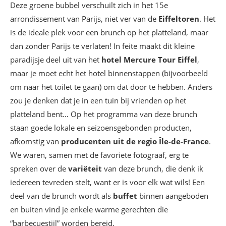
Deze groene bubbel verschuilt zich in het 15e
arrondissement van Parijs, niet ver van de
Eiffeltoren
. Het
is de ideale plek voor een brunch op het platteland, maar
dan zonder Parijs te verlaten! In feite maakt dit kleine
paradijsje deel uit van het
hotel Mercure Tour Eiffel
,
maar je moet echt het hotel binnenstappen (bijvoorbeeld
om naar het toilet te gaan) om dat door te hebben. Anders
zou je denken dat je in een tuin bij vrienden op het
platteland bent… Op het programma van deze brunch
staan goede lokale en seizoensgebonden producten,
afkomstig van
producenten uit de regio Île-de-France
.
We waren, samen met de favoriete fotograaf, erg te
spreken over de
variëteit
van deze brunch, die denk ik
iedereen tevreden stelt, want er is voor elk wat wils! Een
deel van de brunch wordt als
buffet
binnen aangeboden
en buiten vind je enkele warme gerechten die
“barbecuestijl” worden bereid.