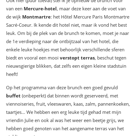
Ook hier (puur toeval) stel ik je opnieuw de brunch voor
van een
Mercure-hotel
, maar deze keer aan de voet van
de wijk
Montmartre
: het Hôtel Mercure Paris Montmartre
Sacré-Coeur. Ik kende dit hotel niet, maar ik vond het best
leuk. Om bij de plek van de brunch te komen, moet je naar
de 1e verdieping naar de ontbijtzaal van het hotel, die
enkele leuke hoekjes met behoorlijk verschillende sferen
biedt en vooral een mooi
verstopt terras
, beschut tegen
nieuwsgierige blikken, dat zelfs een eigen kleine stadstuin
heeft!
Op het programma van deze brunch een goed gevuld
buffet
(onbeperkt) dat binnen wordt geserveerd, met
viennoiseries, fruit, vleeswaren, kaas, zalm, pannenkoeken,
taartjes… We hebben een erg leuke tijd gehad met mijn
vriendin Julie en ook al was het weer een beetje grijs, we
hebben goed genoten van het aangename terras van het