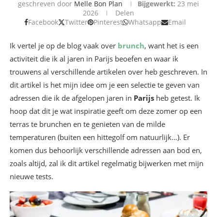
geschreven door
Melle Bon Plan
Bijgewerkt:
23 mei
2026
Delen
Facebook
Twitter
Pinterest
Whatsapp
Email
Ik vertel je op de blog vaak over
brunch
, want het is een
activiteit die ik al jaren in Parijs beoefen en waar ik
trouwens al verschillende artikelen over heb geschreven. In
dit artikel is het mijn idee om je een selectie te geven van
adressen die ik de afgelopen jaren in
Parijs
heb getest. Ik
hoop dat dit je wat inspiratie geeft om deze zomer op een
terras te brunchen en te genieten van de milde
temperaturen (buiten een hittegolf om natuurlijk…). Er
komen dus behoorlijk verschillende adressen aan bod en,
zoals altijd, zal ik dit artikel regelmatig bijwerken met mijn
nieuwe tests.