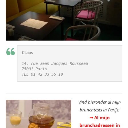
Claus
14, rue Jean-Jacques Rousseau

75001 Paris

TEL 01 42 33 55 10
Vind hieronder al mijn
brunchtests in Parijs:
⇒ Al mijn
brunchadressen in