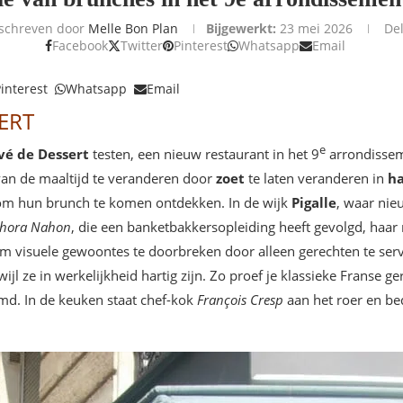
schreven door
Melle Bon Plan
Bijgewerkt:
23 mei 2026
De
Facebook
Twitter
Pinterest
Whatsapp
Email
interest
Whatsapp
Email
ERT
e
vé de Dessert
testen, een nieuw restaurant in het 9
arrondisseme
van de maaltijd te veranderen door
zoet
te laten veranderen in
ha
 om hun brunch te komen ontdekken. In de wijk
Pigalle
, waar nie
hora Nahon
, die een banketbakkersopleiding heeft gevolgd, haar
om visuele gewoontes te doorbreken door alleen gerechten te serv
rwijl ze in werkelijkheid hartig zijn. Zo proef je klassieke Franse ge
md. In de keuken staat chef-kok
François Cresp
aan het roer en be