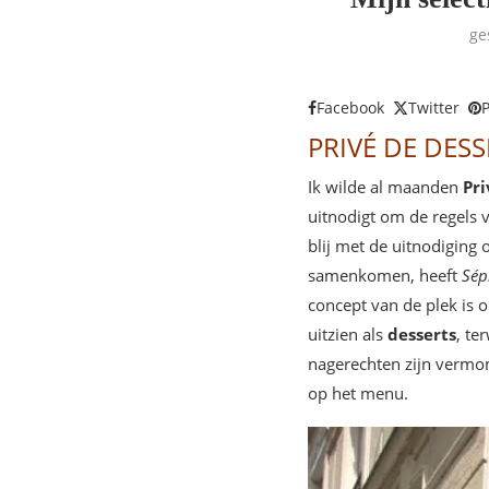
ge
Facebook
Twitter
P
PRIVÉ DE DESS
Ik wilde al maanden
Pri
uitnodigt om de regels 
blij met de uitnodiging
samenkomen, heeft
Sép
concept van de plek is 
uitzien als
desserts
, te
nagerechten zijn vermo
op het menu.