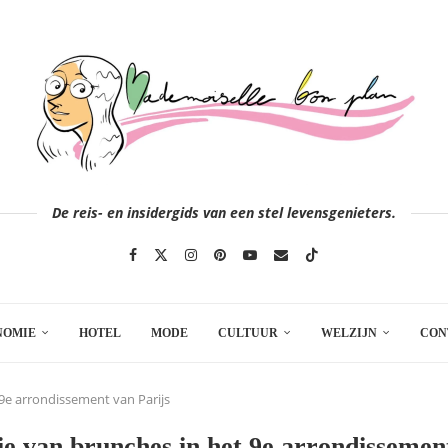
De reis- en insidergids van een stel levensgenieters.
NOMIE
HOTEL
MODE
CULTUUR
WELZIJN
CON
 9e arrondissement van Parijs
ie van brunches in het 9e arrondissemen