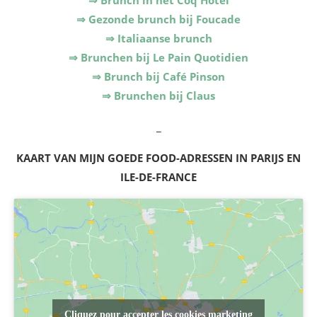
⇒ Brunch in het Coq Hôtel
⇒ Gezonde brunch bij Foucade
⇒ Italiaanse brunch
⇒ Brunchen bij Le Pain Quotidien
⇒ Brunch bij Café Pinson
⇒ Brunchen bij Claus
_
KAART VAN MIJN GOEDE FOOD-ADRESSEN IN PARIJS EN
ILE-DE-FRANCE
Cliquez pour accepter les cookies marketing