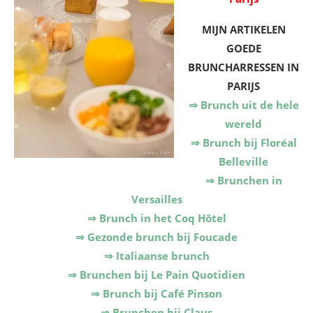
MIJN ARTIKELEN
GOEDE
BRUNCHARRESSEN IN
PARIJS
⇒ Brunch uit de hele
wereld
⇒ Brunch bij Floréal
Belleville
⇒ Brunchen in
Versailles
⇒ Brunch in het Coq Hôtel
⇒ Gezonde brunch bij Foucade
⇒ Italiaanse brunch
⇒ Brunchen bij Le Pain Quotidien
⇒ Brunch bij Café Pinson
⇒ Brunchen bij Claus