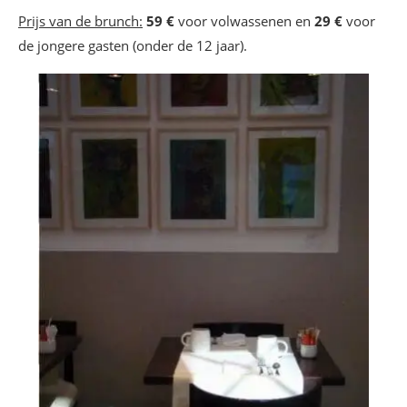
Prijs van de brunch:
59 €
voor volwassenen en
29 €
voor
de jongere gasten (onder de 12 jaar).