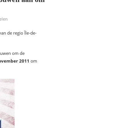
elen
n de regio Île-de-
rouwen om de
november 2011
om