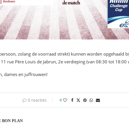
er persoon, zolang de voorraad strekt) kunnen worden opgehaald b
, 11 rue Père Louis de Jabrun, 2e verdieping (van 08:30 tot 18:00 
n, dames en juffrouwen!
0 reacties
0
 BON PLAN