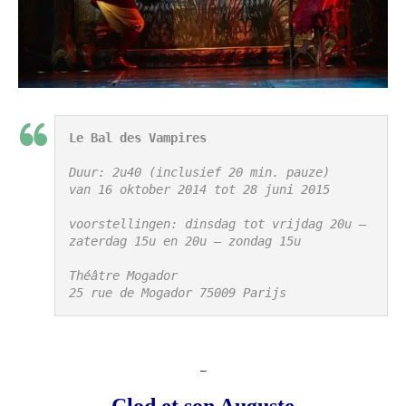
Le Bal des Vampires
Duur: 2u40 (inclusief 20 min. pauze)
voorstellingen: dinsdag tot vrijdag 20u – 
zaterdag 15u en 20u – zondag 15u
Théâtre Mogador
25 rue de Mogador 75009 Parijs
_
Clod et son Auguste