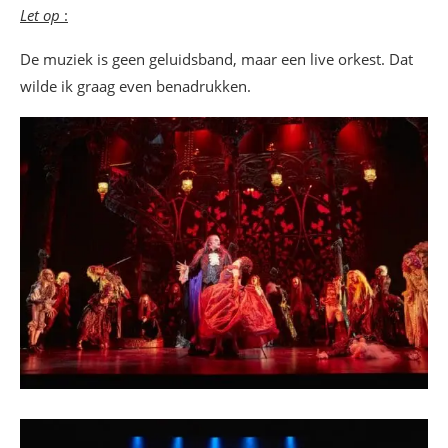
Let op
:
De muziek is geen geluidsband, maar een live orkest. Dat
wilde ik graag even benadrukken.