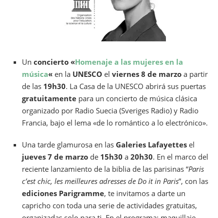
Un
concierto «
Homenaje a las mujeres en la
música
«
en la
UNESCO
el
viernes 8 de marzo
a partir
de las
19h30
. La Casa de la UNESCO abrirá sus puertas
gratuitamente
para un concierto de música clásica
organizado por Radio Suecia (Sveriges Radio) y Radio
Francia, bajo el lema «de lo romántico a lo electrónico».
Una tarde glamurosa en las
Galeries Lafayettes
el
jueves 7 de marzo
de
15h30
a
20h30
. En el marco del
reciente lanzamiento de la biblia de las parisinas “
Paris
c’est chic, les meilleures adresses de Do it in Paris
”, con las
ediciones Parigramme
, te invitamos a darte un
capricho con toda una serie de actividades gratuitas,
organizadas solo para ti.
En el programa:
maquillaje,