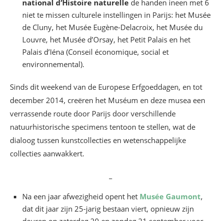
national d’Histoire naturelle
de handen ineen met 6
niet te missen culturele instellingen in Parijs: het Musée
de Cluny, het Musée Eugène-Delacroix, het Musée du
Louvre, het Musée d’Orsay, het Petit Palais en het
Palais d’Iéna (Conseil économique, social et
environnemental).
Sinds dit weekend van de Europese Erfgoeddagen, en tot
december 2014, creëren het Muséum en deze musea een
verrassende route door Parijs door verschillende
natuurhistorische specimens tentoon te stellen, wat de
dialoog tussen kunstcollecties en wetenschappelijke
collecties aanwakkert.
_
Na een jaar afwezigheid opent het
Musée Gaumont
,
dat dit jaar zijn 25-jarig bestaan viert, opnieuw zijn
deuren op zaterdag 20 en zondag 21 september voor