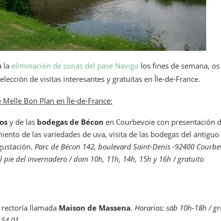
a la
eliminación de zonas del pase Navigo
los fines de semana, o
ección de visitas interesantes y gratuitas en Île-de-France.
 Melle Bon Plan en Île-de-France:
os
y de las
bodegas de Bécon
en Courbevoie con presentación de 
ento de las variedades de uva, visita de las bodegas del antiguo c
gustación.
Parc de Bécon 142, boulevard Saint-Denis -92400 Courbevo
al pie del invernadero / dom 10h, 11h, 14h, 15h y 16h / gratuito
a rectoría llamada
Maison de Massena
.
Horarios: sáb 10h-18h / gr
 54 01