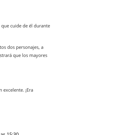
 que cuide de él durante
tos dos personajes, a
strará que los mayores
 excelente. ¡Era
as 15:30