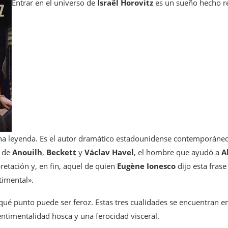
Entrar en el universo de
Israël Horovitz
es un sueño hecho r
una leyenda. Es el autor dramático estadounidense contemporáne
l de
Anouilh
,
Beckett
y
Václav Havel
, el hombre que ayudó a
A
retación y, en fin, aquel de quien
Eugène Ionesco
dijo esta frase
ntimental».
qué punto puede ser feroz. Estas tres cualidades se encuentran e
entimentalidad hosca y una ferocidad visceral.