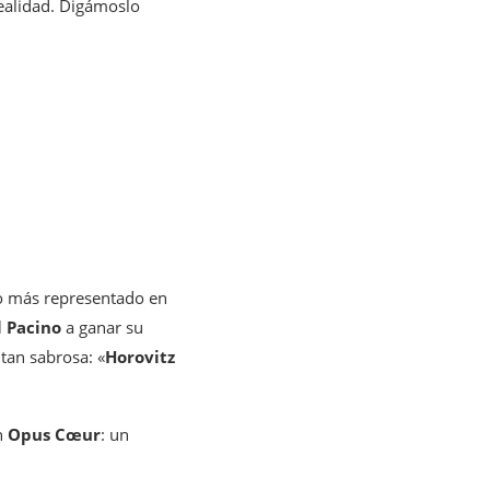
ealidad. Digámoslo
o más representado en
l Pacino
a ganar su
 tan sabrosa: «
Horovitz
n
Opus Cœur
: un