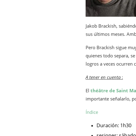
Jakob Brackish, sabiénd
sus últimos meses. Amb
Pero Brackish sigue muy
quienes todo separa, se
logros a veces ocurren 
A tener en cuenta
:
El
théâtre de Saint M
importante señalarlo, po
Índice
Duración: 1h30
sesiones: sábado