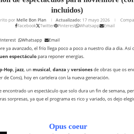
incluidos)
rito por
Melle Bon Plan
Actualizado:
17 mayo 2026
Compar
Facebook
Twitter
Pinterest
Whatsapp
Email
interest
Whatsapp
Email
 ya avanzado, el frío llega poco a poco a nuestro día a día. Así 
uen espectáculo
para reponer energías.
p-Hop
,
jazz
, un
musical
,
danza
y
versiones
de obras que os enc
r de Cons), hoy en cartelera con la nueva generación.
, he encontrado un espectáculo que solo dura un fin de semana, p
as sorpresas, ya que el programa es rico y variado, os dejo eleg
Opus coeur