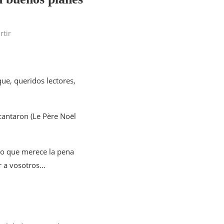
tir
que, queridos lectores,
antaron (Le Père Noël
ero que merece la pena
ir a vosotros…