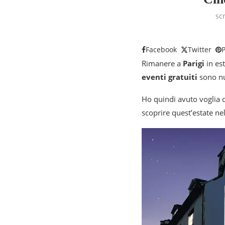
sc
Facebook
Twitter
P
Rimanere a
Parigi
in es
eventi gratuiti
sono nu
Ho quindi avuto voglia d
scoprire quest’estate nel