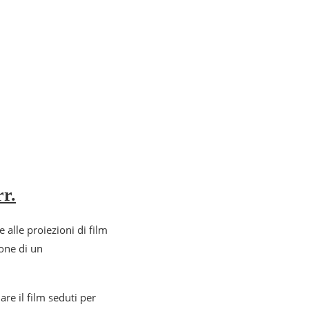
rr.
e alle proiezioni di film
ione di un
re il film seduti per