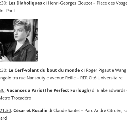
1:30
:
Les Diaboliques
di Henri-Georges Clouzot – Place des Vosges
int-Paul
1:30
:
Le Cerf-volant du bout du monde
di Roger Pigaut e Wang 
angolo tra rue Nansouty e avenue Reille – RER Cité-Universitaire
:30
:
Vacances à Paris (The Perfect Furlough)
di Blake Edwards 
 Metro Trocadéro
 21:30
:
César et Rosalie
di Claude Sautet – Parc André Citroën, su
lard