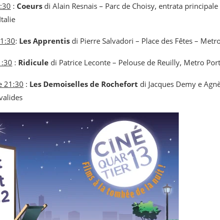
1:30
:
Coeurs
di Alain Resnais – Parc de Choisy, entrata principal
talie
21:30
:
Les Apprentis
di Pierre Salvadori – Place des Fêtes – Metr
1:30
:
Ridicule
di Patrice Leconte – Pelouse de Reuilly, Metro Po
e 21:30
:
Les Demoiselles de Rochefort
di Jacques Demy e Agnè
valides