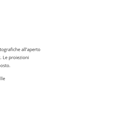
ografiche all’aperto
. Le proiezioni
posto.
lle