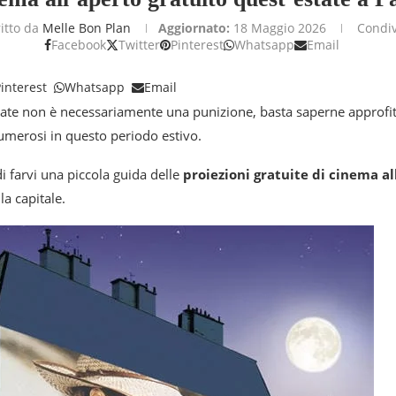
ritto da
Melle Bon Plan
Aggiornato:
18 Maggio 2026
Condiv
Facebook
Twitter
Pinterest
Whatsapp
Email
interest
Whatsapp
Email
tate non è necessariamente una punizione, basta saperne approfitt
merosi in questo periodo estivo.
i farvi una piccola guida delle
proiezioni gratuite di cinema al
la capitale.