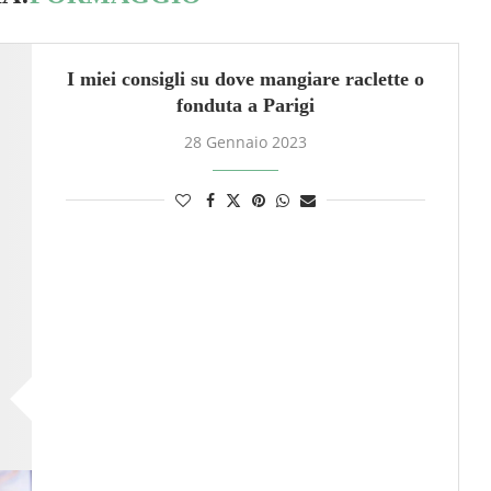
I miei consigli su dove mangiare raclette o
fonduta a Parigi
28 Gennaio 2023