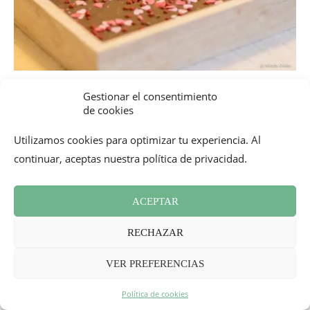
La tableta para romper presentada en un estuche «love
Gestionar el consentimiento
de cookies
collection» por
Le Comptoir de Mathilde
Utilizamos cookies para optimizar tu experiencia. Al
Precio:
19,90 €
continuar, aceptas nuestra política de privacidad.
_
ACEPTAR
RECHAZAR
VER PREFERENCIAS
Política de cookies