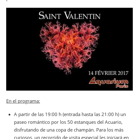
En el programa:
A partir de las 19:00 h (entrada hasta las 21:00 h) un
paseo romántico por los 50 estanques del Acuario,
disfrutando de una copa de champán. Para los más
curiosos, un recorrido de visita especial les iniciará en