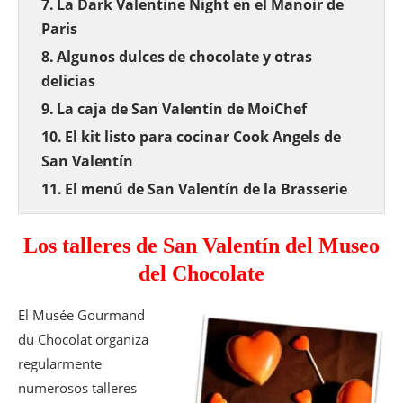
La Dark Valentine Night en el Manoir de
Paris
Algunos dulces de chocolate y otras
delicias
La caja de San Valentín de MoiChef
El kit listo para cocinar Cook Angels de
San Valentín
El menú de San Valentín de la Brasserie
Frame
Pequeña selección de ideas de regalo
Los talleres de San Valentín del Museo
Interflora x Chantal Thomas se unen
del Chocolate
para San Valentín
El Musée Gourmand
CONCURSO San Valentín:
du Chocolat organiza
regularmente
numerosos talleres