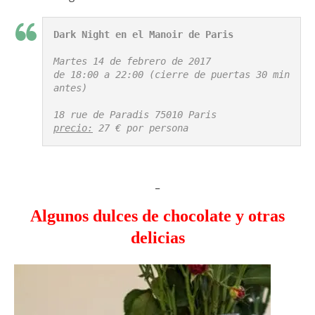
Dark Night en el Manoir de Paris
Martes 14 de febrero de 2017

de 18:00 a 22:00 (cierre de puertas 30 min 
antes)

precio:
 27 € por persona
_
Algunos dulces de chocolate y otras
delicias