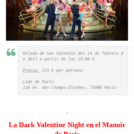
Velada de San Valentín del 14 de febrero d
e 2017 a partir de las 19:00 h

Precio:
 215 € por persona

Lido de Paris

116 Av. des Champs-Élysées, 75008 Paris
_
La Dark Valentine Night en el Manoir