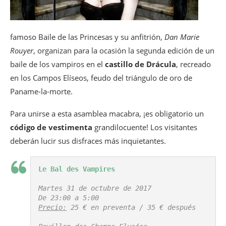
famoso Baile de las Princesas y su anfitrión,
Dan Marie
Rouyer
, organizan para la ocasión la segunda edición de un
baile de los vampiros en el
castillo de Drácula
, recreado
en los Campos Elíseos, feudo del triángulo de oro de
Paname-la-morte.
Para unirse a esta asamblea macabra, ¡es obligatorio un
código de vestimenta
grandilocuente! Los visitantes
deberán lucir sus disfraces más inquietantes.
Le Bal des Vampires
Martes 31 de octubre de 2017

Precio:
 25 € en preventa / 35 € después
