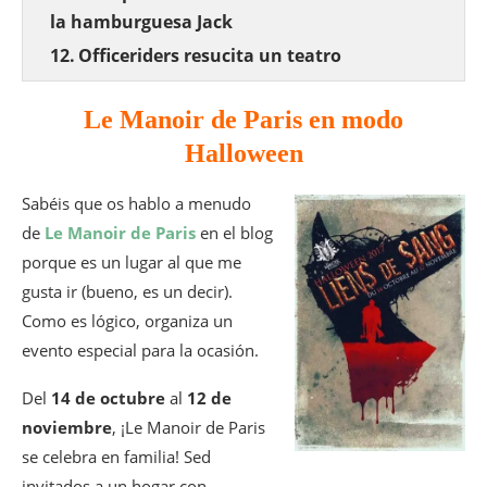
la hamburguesa Jack
Officeriders resucita un teatro
abandonado
Le Manoir de Paris en modo
Tomar un Pumpkin Latte en el 16
Haussmann
Halloween
¡Solo me queda desearos muchos
Sabéis que os hablo a menudo
sustos y escalofríos para este periodo de
Halloween!
de
Le Manoir de Paris
en el blog
porque es un lugar al que me
gusta ir (bueno, es un decir).
Como es lógico, organiza un
evento especial para la ocasión.
Del
14 de octubre
al
12 de
noviembre
, ¡Le Manoir de Paris
se celebra en familia! Sed
invitados a un hogar con