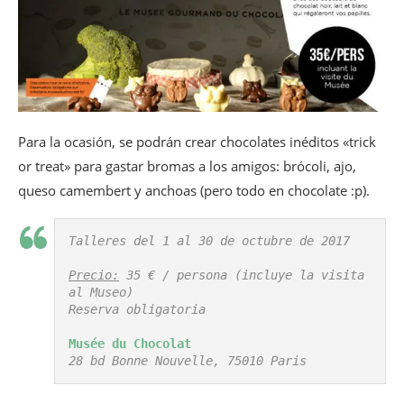
Para la ocasión, se podrán crear chocolates inéditos «trick
or treat» para gastar bromas a los amigos: brócoli, ajo,
queso camembert y anchoas (pero todo en chocolate :p).
Talleres del 1 al 30 de octubre de 2017

Precio:
 35 € / persona (incluye la visita 
al Museo)

Reserva obligatoria

Musée du Chocolat
28 bd Bonne Nouvelle, 75010 Paris