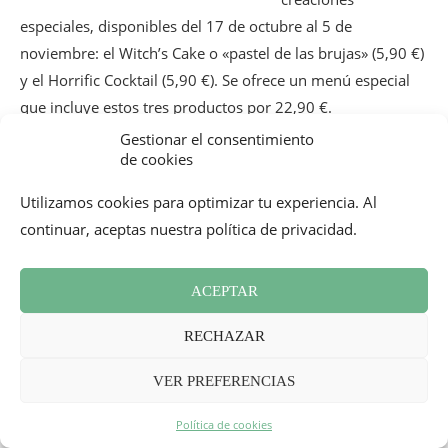
especiales, disponibles del 17 de octubre al 5 de
noviembre: el Witch’s Cake o «pastel de las brujas» (5,90 €)
y el Horrific Cocktail (5,90 €). Se ofrece un menú especial
que incluye estos tres productos por 22,90 €.
Gestionar el consentimiento
El consejo experto (bon plan):
Memphis organiza un sorteo
de cookies
para todas las cuentas superiores a 20 €, que incluyan la
Utilizamos cookies para optimizar tu experiencia. Al
compra de una bebida Orangina, Oasis o un Kid’s Cocktail
continuar, aceptas nuestra política de privacidad.
Spider. Se entregará una tarjeta para rascar con la que
podrás intentar ganar una estancia en familia en
Disneyland Paris.
ACEPTAR
_
RECHAZAR
Officeriders resucita un teatro
VER PREFERENCIAS
abandonado
Política de cookies