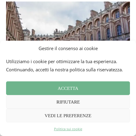
Gestire il consenso ai cookie
Utilizziamo i cookie per ottimizzare la tua esperienza.
Continuando, accetti la nostra politica sulla riservatezza.
ACCETTA
In programma:
RIFIUTARE
La visita della cappella appena restaurata
Concerto inaugurale della residenza Musico Archeo con
VEDI LE PREFERENZE
L’Ensemble Calliopée sabato 15 settembre alle 15:00
Politica sui cookie
Un laboratorio di scultura della pietra