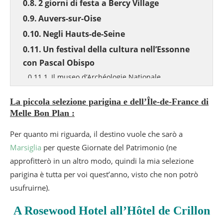
2 giorni di festa a Bercy Village
Auvers-sur-Oise
Negli Hauts-de-Seine
Un festival della cultura nell’Essonne
con Pascal Obispo
Il museo d’Archéologie Nationale
Per goderti appieno l’evento e vedere
La piccola
selezione parigina e dell’Île-de-France
di
cosa succede vicino a casa tua, il programma
Melle Bon Plan :
completo delle Giornate europee del patrimonio
2018 è disponibile online sul sito
Per quanto mi riguarda, il destino vuole che sarò a
www.journeesdupatrimoine.culture.fr
Marsiglia
per queste Giornate del Patrimonio (ne
approfitterò in un altro modo, quindi la mia selezione
parigina è tutta per voi quest’anno, visto che non potrò
usufruirne).
A Rosewood Hotel all’Hôtel de Crillon