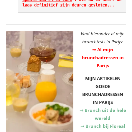
laas definitief zijn deuren gesloten...
Vind hieronder al mijn
brunchtests in Parijs:
⇒ Al mijn
brunchadressen in
Parijs
MIJN ARTIKELEN
GOEDE
BRUNCHADRESSEN
IN PARIJS
⇒ Brunch uit de hele
wereld
⇒ Brunch bij Floréal