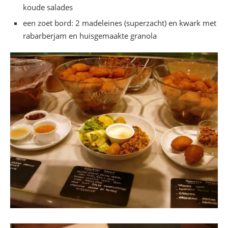
koude salades
een zoet bord: 2 madeleines (superzacht) en kwark met
rabarberjam en huisgemaakte granola